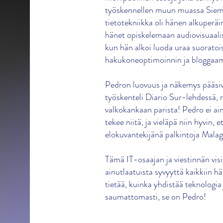
työskennellen muun muassa Siemen
tietotekniikka oli hänen alkuperä
hänet opiskelemaan audiovisuaalis
kun hän alkoi luoda uraa suoratoi
hakukoneoptimoinnin ja bloggaam
Pedron luovuus ja näkemys pääsiv
työskenteli Diario Sur-lehdessä, 
valkokankaan parista! Pedro ei ai
tekee niitä, ja vieläpä niin hyvin, 
elokuvantekijänä palkintoja Malaga
Tämä IT-osaajan ja viestinnän vis
ainutlaatuista syvyyttä kaikkiin hä
tietää, kuinka yhdistää teknologia
saumattomasti, se on Pedro!