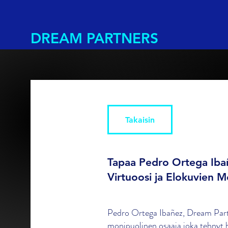
DREAM PARTNERS
Takaisin
Tapaa Pedro Ortega Ibañ
Virtuoosi ja Elokuvien M
Pedro Ortega Ibañez, Dream Part
monipuolinen osaaja joka tehnyt h