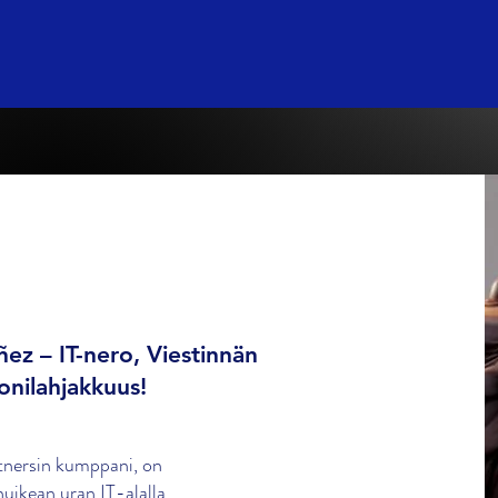
ez – IT-nero, Viestinnän
onilahjakkuus!
nersin kumppani, on
uikean uran IT-alalla