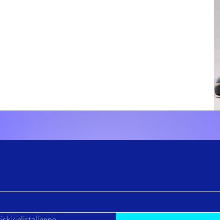
Yes, lisää minut uutiskirjelistallenne. 