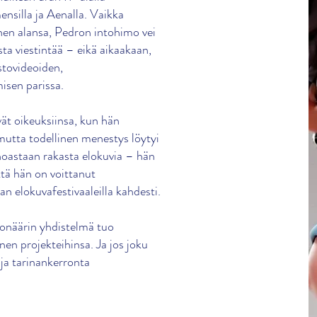
silla ja Aenalla. Vaikka
inen alansa, Pedron intohimo vei
ta viestintää – eikä aikaakaan,
stovideoiden,
isen parissa.
ät oikeuksiinsa, kun hän
mutta todellinen menestys löytyi
noastaan rakasta elokuvia – hän
että hän on voittanut
n elokuvafestivaaleilla kahdesti.
ionäärin yhdistelmä tuo
nen projekteihinsa. Ja jos joku
 ja tarinankerronta